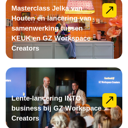
Masterclass Jelka van
Houten en lancering van
samenwerking tussen
KEUK en GZ Workspace
Creators
Lente-lancering INTO
business bij GZ Workspace
Creators