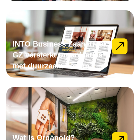
INTO Business Zaanstreek:
GZ versterkt organisaties
met duurzaam design
Wat is Organoid?