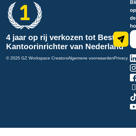
Bli
op
de
ho
4 jaar op rij verkozen tot Beste
Kantoorinrichter van Nederland
na
© 2025 GZ Workspace Creators
Algemene voorwaarden
Privacy
hn
qs