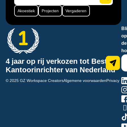
Akoestiek
Projecten
Vergaderen
Bli
op
de
ho
4 jaar op rij verkozen tot Beste
Kantoorinrichter van Nederland
na
© 2025 GZ Workspace Creators
Algemene voorwaarden
Privacy
hn
70