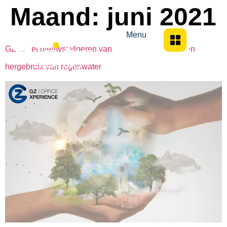
Maand:
juni 2021
Menu
GZ in het nieuws: vloeren van circulair “Freement” èn
hergebruik van regenwater