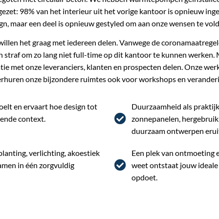
ezet: 98% van het interieur uit het vorige kantoor is opnieuw inge
gn, maar een deel is opnieuw gestyled om aan onze wensen te vol
 willen het graag met iedereen delen. Vanwege de coronamaatregel
en straf om zo lang niet full-time op dit kantoor te kunnen werke
ie met onze leveranciers, klanten en prospecten delen. Onze werk
rhuren onze bijzondere ruimtes ook voor workshops en verander
voelt en ervaart hoe design tot
Duurzaamheid als praktij
kende context.
zonnepanelen, hergebruik 
duurzaam ontwerpen eruit
lanting, verlichting, akoestiek
Een plek van ontmoeting en
amen in één zorgvuldig
weet ontstaat jouw ideale 
opdoet.