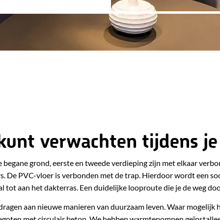
kunt verwachten tijdens j
e begane grond, eerste en tweede verdieping zijn met elkaar ver
De PVC-vloer is verbonden met de trap. Hierdoor wordt een soor
 tot aan het dakterras. Een duidelijke looproute die je de weg do
e dragen aan nieuwe manieren van duurzaam leven. Waar mogelijk
gegoten met circulair beton. We hebben warmtepompen geïnstallee