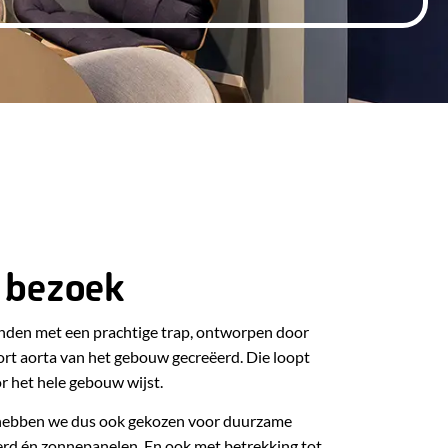
e bezoek
bonden met een prachtige trap, ontworpen door
t aorta van het gebouw gecreëerd. Die loopt
or het hele gebouw wijst.
 hebben we dus ook gekozen voor duurzame
rd én zonnepanelen. En ook met betrekking tot