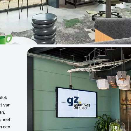
plek
rt van
en,
ioneel
n een