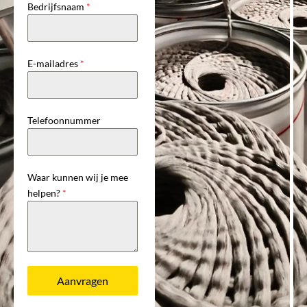
Bedrijfsnaam
*
E-mailadres
*
Telefoonnummer
Waar kunnen wij je mee
helpen?
*
Aanvragen