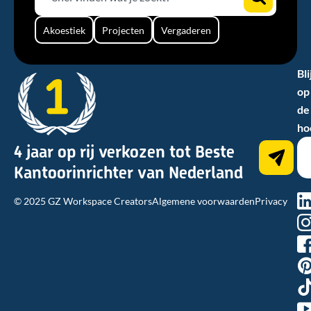
Akoestiek
Projecten
Vergaderen
Bli
op
de
ho
4 jaar op rij verkozen tot Beste
Kantoorinrichter van Nederland
na
© 2025 GZ Workspace Creators
Algemene voorwaarden
Privacy
hn
2d