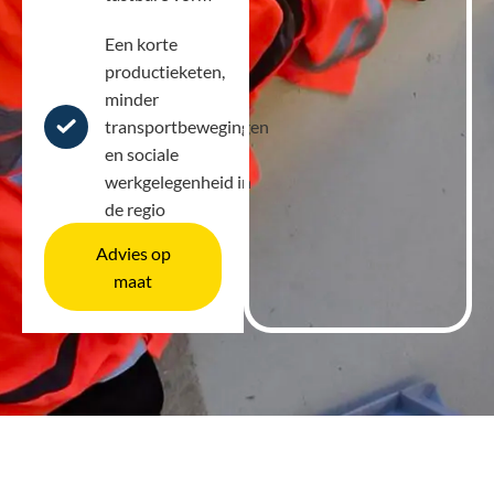
Een korte
productieketen,
minder
transportbewegingen
en sociale
werkgelegenheid in
de regio
Advies op
maat