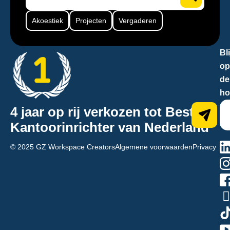
Akoestiek
Projecten
Vergaderen
Bli
op
de
ho
4 jaar op rij verkozen tot Beste
Kantoorinrichter van Nederland
na
© 2025 GZ Workspace Creators
Algemene voorwaarden
Privacy
hn
d6