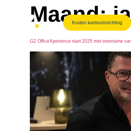
Maand:
j
Kosten kantoorinrichting
GZ OfficeXperience start 2025 met overname va