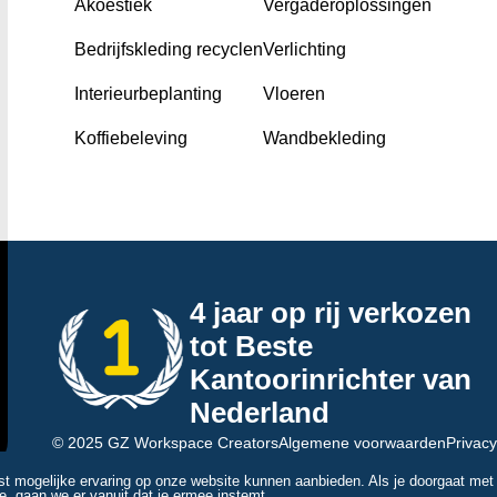
Akoestiek
Vergaderoplossingen
Bedrijfskleding recyclen
Verlichting
Interieurbeplanting
Vloeren
Koffiebeleving
Wandbekleding
4 jaar op rij verkozen
tot Beste
Kantoorinrichter van
Nederland
© 2025 GZ Workspace Creators
Algemene voorwaarden
Privacy
t mogelijke ervaring op onze website kunnen aanbieden. Als je doorgaat met
te, gaan we er vanuit dat je ermee instemt.