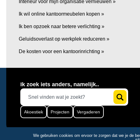
Interieur voor mijn organisatie vernieuwen »
Ik wil online kantoormeubelen kopen »
Ik ben opzoek naar betere verlichting »
Geluidsoverlast op werkplek reduceren »
De kosten voor een kantoorinrichting »
Ik zoek iets anders, namelijk..
Akoestiek
Projecten
Vergaderen
We gebruiken cookies om ervoor te zorgen dat we je de bes
si