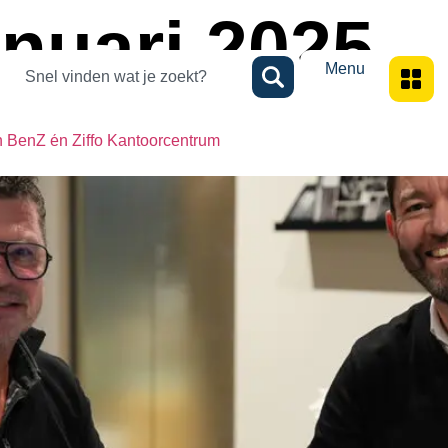
anuari 2025
Menu
n BenZ én Ziffo Kantoorcentrum