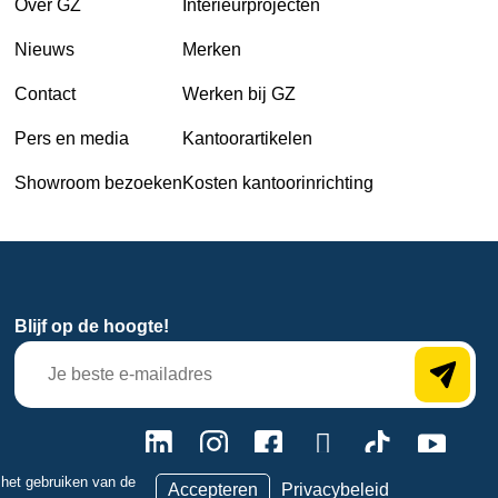
Over GZ
Interieurprojecten
Nieuws
Merken
Contact
Werken bij GZ
Pers en media
Kantoorartikelen
Showroom bezoeken
Kosten kantoorinrichting
Blijf op de hoogte!
name-hny-8vud9
 het gebruiken van de
Accepteren
Privacybeleid