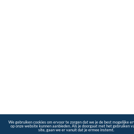
We gebruiken cookies om ervoor te zorgen dat we je de best mogelijke er
op onze website kunnen aanbieden. Als je doorgaat met het gebruiken v
site, gaan we er vanuit dat je ermee instemt.