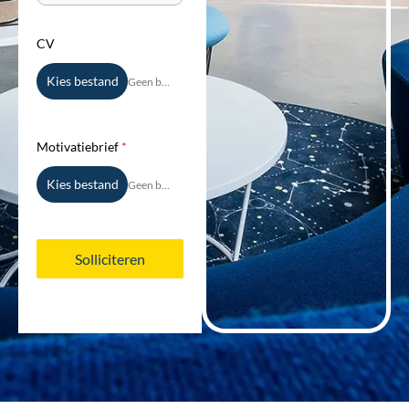
CV
Kies bestand
Geen bestand gekozen
Motivatiebrief
*
Kies bestand
Geen bestand gekozen
Solliciteren
name-hny-a149d