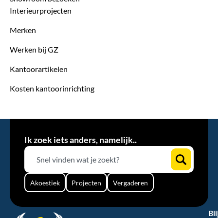
Interieurprojecten
Merken
Werken bij GZ
Kantoorartikelen
Kosten kantoorinrichting
Ik zoek iets anders, namelijk..
Akoestiek
Projecten
Vergaderen
Bli