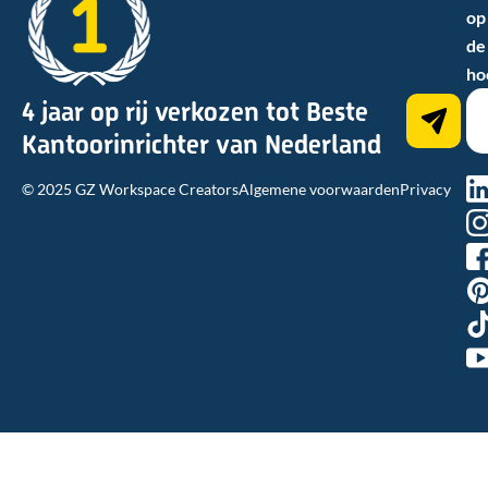
op
de
ho
4 jaar op rij verkozen tot Beste
Kantoorinrichter van Nederland
na
© 2025 GZ Workspace Creators
Algemene voorwaarden
Privacy
hn
a1