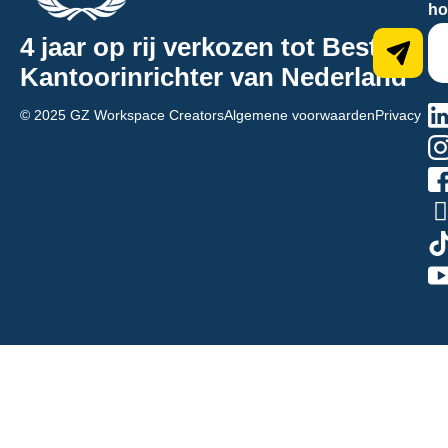
ho
4 jaar op rij verkozen tot Beste
Kantoorinrichter van Nederland
na
© 2025 GZ Workspace Creators
Algemene voorwaarden
Privacy
hn
4y