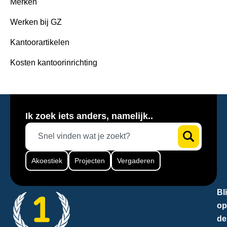
Merken
Werken bij GZ
Kantoorartikelen
Kosten kantoorinrichting
Ik zoek iets anders, namelijk..
Akoestiek
Projecten
Vergaderen
Bli
op
de