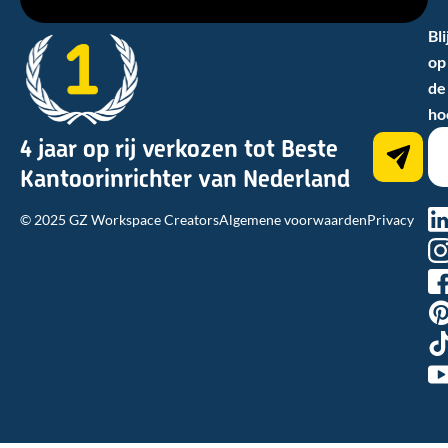
Bli
op
de
ho
4 jaar op rij verkozen tot Beste
Kantoorinrichter van Nederland
na
© 2025 GZ Workspace Creators
Algemene voorwaarden
Privacy
hn