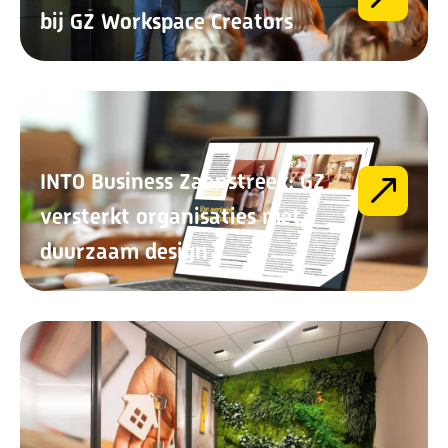
bij GZ Workspace Creators
INTO Business Zaanstreek: GZ
versterkt organisaties met
duurzaam design