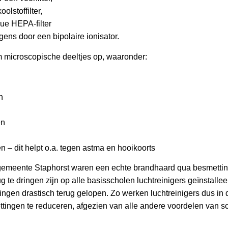
olstoffilter,
ue HEPA-filter
gens door een bipolaire ionisator.
m microscopische deeltjes op, waaronder:
n
ën
n – dit helpt o.a. tegen astma en hooikoorts
gemeente Staphorst waren een echte brandhaard qua besmettin
g te dringen zijn op alle basisscholen luchtreinigers geïnstalle
ingen drastisch terug gelopen. Zo werken luchtreinigers dus in d
tingen te reduceren, afgezien van alle andere voordelen van s