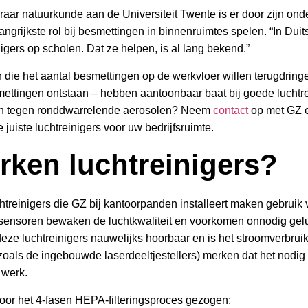
raar natuurkunde aan de Universiteit Twente is er door zijn on
angrijkste rol bij besmettingen in binnenruimtes spelen. “In Dui
inigers op scholen. Dat ze helpen, is al lang bekend.”
 die het aantal besmettingen op de werkvloer willen terugdrin
ettingen ontstaan – hebben aantoonbaar baat bij goede luchtrei
n tegen ronddwarrelende aerosolen? Neem
contact
op met GZ e
 juiste luchtreinigers voor uw bedrijfsruimte.
rken luchtreinigers?
htreinigers die GZ bij kantoorpanden installeert maken gebruik
sensoren bewaken de luchtkwaliteit en voorkomen onnodig gelui
n deze luchtreinigers nauwelijks hoorbaar en is het stroomverbrui
als de ingebouwde laserdeeltjestellers) merken dat het nodig 
 werk.
door het 4-fasen HEPA-filteringsproces gezogen: