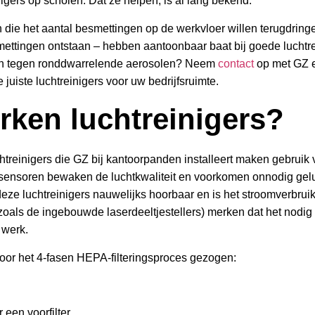
inigers op scholen. Dat ze helpen, is al lang bekend.”
 die het aantal besmettingen op de werkvloer willen terugdrin
ettingen ontstaan – hebben aantoonbaar baat bij goede luchtrei
n tegen ronddwarrelende aerosolen? Neem
contact
op met GZ e
 juiste luchtreinigers voor uw bedrijfsruimte.
rken luchtreinigers?
htreinigers die GZ bij kantoorpanden installeert maken gebruik
sensoren bewaken de luchtkwaliteit en voorkomen onnodig gelui
n deze luchtreinigers nauwelijks hoorbaar en is het stroomverbrui
als de ingebouwde laserdeeltjestellers) merken dat het nodig 
 werk.
door het 4-fasen HEPA-filteringsproces gezogen:
 een voorfilter,