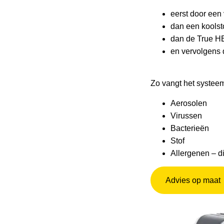
eerst door een v
dan een koolstof
dan de True HE
en vervolgens d
Zo vangt het systee
Aerosolen
Virussen
Bacterieën
Stof
Allergenen – di
Advies op maat