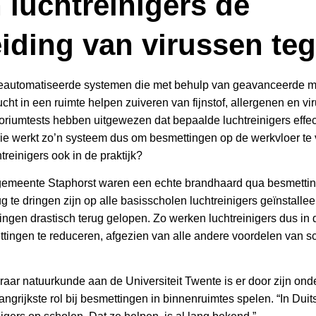
luchtreinigers de
iding van virussen te
 geautomatiseerde systemen die met behulp van geavanceerde 
ucht in een ruimte helpen zuiveren van fijnstof, allergenen en vi
oriumtests hebben uitgewezen dat bepaalde luchtreinigers effect
heorie werkt zo’n systeem dus om besmettingen op de werkvloer t
treinigers ook in de praktijk?
gemeente Staphorst waren een echte brandhaard qua besmettin
g te dringen zijn op alle basisscholen luchtreinigers geïnstalle
ingen drastisch terug gelopen. Zo werken luchtreinigers dus in d
tingen te reduceren, afgezien van alle andere voordelen van s
raar natuurkunde aan de Universiteit Twente is er door zijn on
angrijkste rol bij besmettingen in binnenruimtes spelen. “In Dui