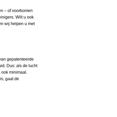
gen – of voorkomen
nigers. Wilt u ook
n wij helpen u met
 van gepatenteerde
d. Dus: als de lucht
k ook minimaal.
is, gaat de