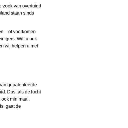
derzoek van overtuigd
tsland staan sinds
gen – of voorkomen
nigers. Wilt u ook
n wij helpen u met
 van gepatenteerde
d. Dus: als de lucht
k ook minimaal.
is, gaat de