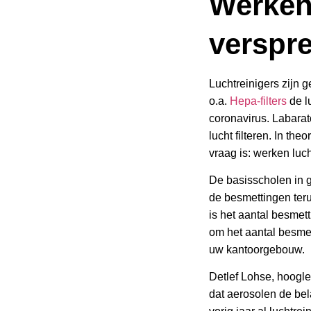
Werken 
verspre
Luchtreinigers zijn
o.a.
Hepa-filters
de l
coronavirus. Labarat
lucht filteren. In t
vraag is: werken luch
De basisscholen in 
de besmettingen teru
is het aantal besmett
om het aantal besmet
uw kantoorgebouw.
Detlef Lohse, hoogle
dat aerosolen de bel