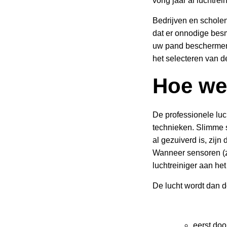
vorig jaar al luchtre
Bedrijven en scholen
dat er onnodige besm
uw pand bescherme
het selecteren van de
Hoe we
De professionele luc
technieken. Slimme 
al gezuiverd is, zij
Wanneer sensoren (zo
luchtreiniger aan het
De lucht wordt dan 
eerst door