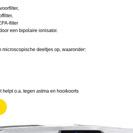
oorfilter,
filter,
PA-filter
oor een bipolaire ionisator.
m microscopische deeltjes op, waaronder:
t helpt o.a. tegen astma en hooikoorts