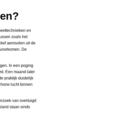
gen?
meettechnieken en
russen zoals het
ief aerosolen uit de
e voorkomen. De
gen. In een poging
erd. Een maand later
e praktijk duidelijk
chone lucht binnen
derzoek van overtuigd
tsland staan sinds