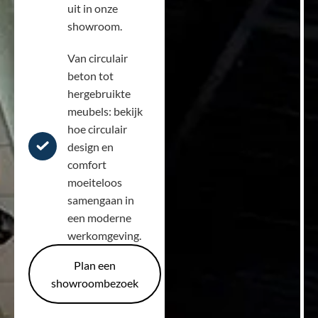
uit in onze
showroom.
Van circulair
beton tot
hergebruikte
meubels: bekijk
hoe circulair
design en
comfort
moeiteloos
samengaan in
een moderne
werkomgeving.
Plan een
showroombezoek