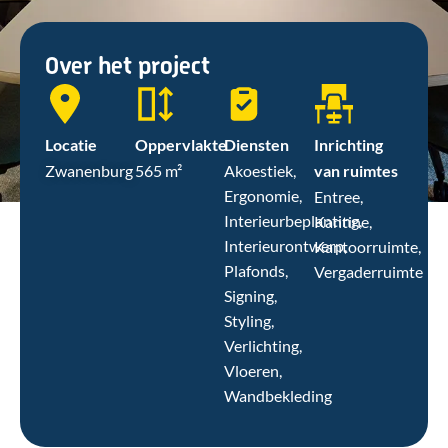
Over het project
Locatie
Oppervlakte
Diensten
Inrichting
Zwanenburg
565 m²
Akoestiek,
van ruimtes
Ergonomie,
Entree,
Interieurbeplanting,
Kantine,
Interieurontwerp,
Kantoorruimte,
Plafonds,
Vergaderruimte
Signing,
Styling,
Verlichting,
Vloeren,
Wandbekleding