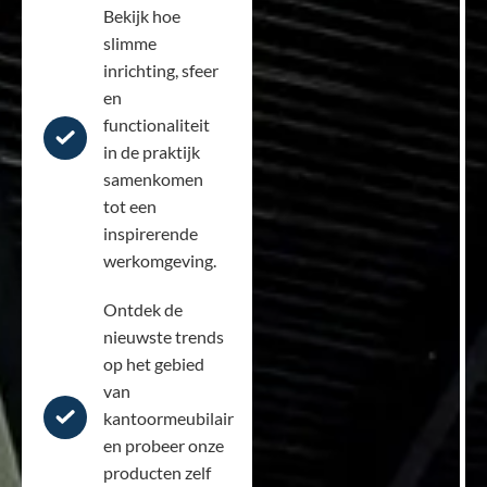
Bekijk hoe
slimme
inrichting, sfeer
en
functionaliteit
in de praktijk
samenkomen
tot een
inspirerende
werkomgeving.
Ontdek de
nieuwste trends
op het gebied
van
kantoormeubilair
en probeer onze
producten zelf