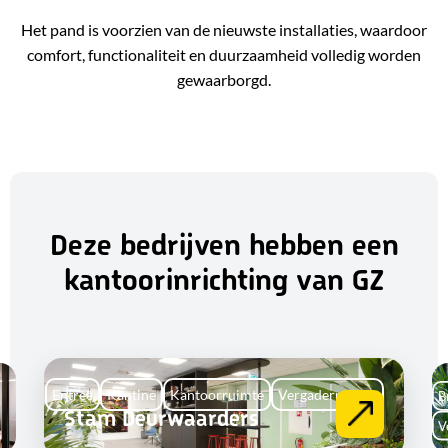
Het pand is voorzien van de nieuwste installaties, waardoor
comfort, functionaliteit en duurzaamheid volledig worden
gewaarborgd.
Deze bedrijven hebben een
kantoorinrichting van GZ
Entree
Kantine
Kantoorruimte
Vergaderruimte
B
Stam Deurwaarders
V