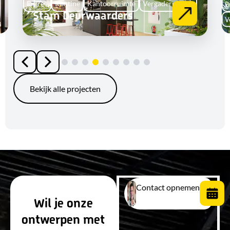
Entree
Kantine
Kantoorruimte
Vergaderruimte
B
Stam Deurwaarders
V
Bekijk alle projecten
Contact opnemen
Wil je onze
ontwerpen met