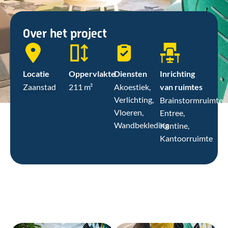
Over het project
Locatie
Oppervlakte
Diensten
Inrichting
Zaanstad
211 m²
Akoestiek,
van ruimtes
Verlichting,
Brainstormruimte,
Vloeren,
Entree,
Wandbekleding
Kantine,
Kantoorruimte