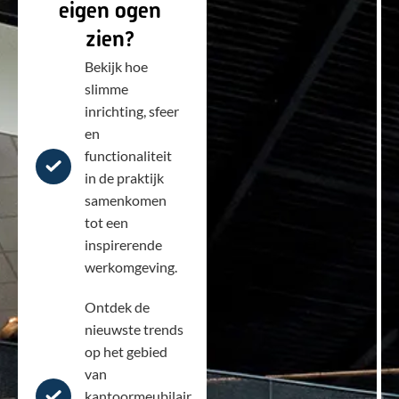
eigen ogen
zien?
Bekijk hoe
slimme
inrichting, sfeer
en
functionaliteit
in de praktijk
samenkomen
tot een
inspirerende
werkomgeving.
Ontdek de
nieuwste trends
op het gebied
van
kantoormeubilair