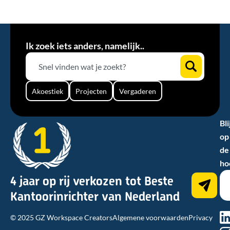
Ik zoek iets anders, namelijk..
Akoestiek
Projecten
Vergaderen
Bli
op
de
ho
4 jaar op rij verkozen tot Beste
Kantoorinrichter van Nederland
na
© 2025 GZ Workspace Creators
Algemene voorwaarden
Privacy
hn