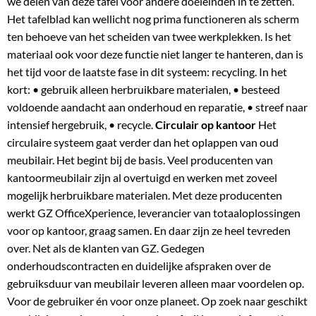
we delen van deze tafel voor andere doeleinden in te zetten.
Het tafelblad kan wellicht nog prima functioneren als scherm
ten behoeve van het scheiden van twee werkplekken. Is het
materiaal ook voor deze functie niet langer te hanteren, dan is
het tijd voor de laatste fase in dit systeem: recycling. In het
kort: • gebruik alleen herbruikbare materialen, • besteed
voldoende aandacht aan onderhoud en reparatie, • streef naar
intensief hergebruik, • recycle.
Circulair op kantoor
Het
circulaire systeem gaat verder dan het oplappen van oud
meubilair. Het begint bij de basis. Veel producenten van
kantoormeubilair zijn al overtuigd en werken met zoveel
mogelijk herbruikbare materialen. Met deze producenten
werkt GZ OfficeXperience, leverancier van totaaloplossingen
voor op kantoor, graag samen. En daar zijn ze heel tevreden
over. Net als de klanten van GZ. Gedegen
onderhoudscontracten en duidelijke afspraken over de
gebruiksduur van meubilair leveren alleen maar voordelen op.
Voor de gebruiker én voor onze planeet. Op zoek naar geschikt