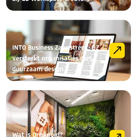
INTO Business Zaanstreek: GZ
versterkt organisaties met
duurzaam design
Wat is Organoid?