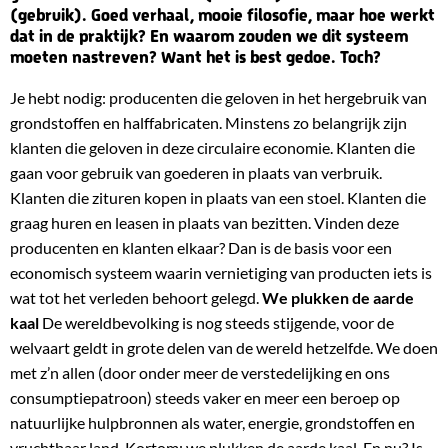
(gebruik). Goed verhaal, mooie filosofie, maar hoe werkt
dat in de praktijk? En waarom zouden we dit systeem
moeten nastreven? Want het is best gedoe. Toch?
Je hebt nodig: producenten die geloven in het hergebruik van
grondstoffen en halffabricaten. Minstens zo belangrijk zijn
klanten die geloven in deze circulaire economie. Klanten die
gaan voor gebruik van goederen in plaats van verbruik.
Klanten die zituren kopen in plaats van een stoel. Klanten die
graag huren en leasen in plaats van bezitten. Vinden deze
producenten en klanten elkaar? Dan is de basis voor een
economisch systeem waarin vernietiging van producten iets is
wat tot het verleden behoort gelegd.
We plukken de aarde
kaal
De wereldbevolking is nog steeds stijgende, voor de
welvaart geldt in grote delen van de wereld hetzelfde. We doen
met z’n allen (door onder meer de verstedelijking en ons
consumptiepatroon) steeds vaker en meer een beroep op
natuurlijke hulpbronnen als water, energie, grondstoffen en
vruchtbaar land. Kortom: we plukken de aarde kaal. En nu? Is