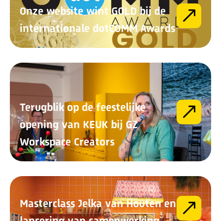
Onze website wint GOLD bij de
internationale dotCOMM Awards
Terugblik op de feestelijke
opening van KEUK bij GZ
Workspace Creators
Masterclass Jelka van Houten en