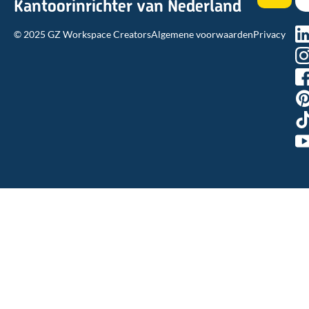
Kantoorinrichter van Nederland
na
© 2025 GZ Workspace Creators
Algemene voorwaarden
Privacy
hn
54