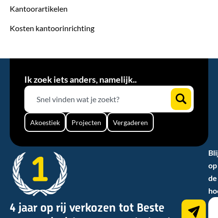
Kantoorartikelen
Kosten kantoorinrichting
Ik zoek iets anders, namelijk..
Akoestiek
Projecten
Vergaderen
Bli
op
de
ho
4 jaar op rij verkozen tot Beste