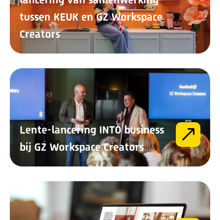
lancering van samenwerking
tussen KEUK en GZ Workspace
Creators
Lente-lancering INTO business
bij GZ Workspace Creators