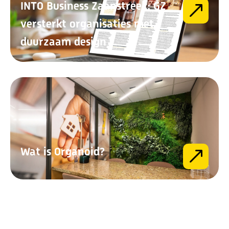
INTO Business Zaanstreek: GZ
versterkt organisaties met
duurzaam design
Wat is Organoid?